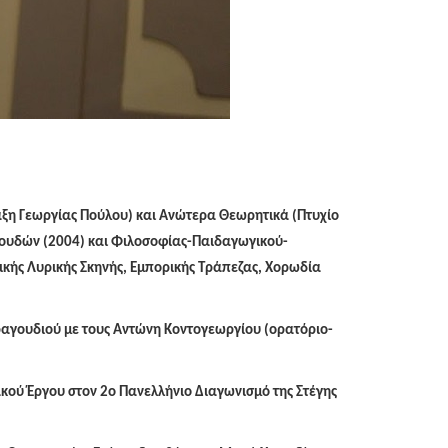
άξη Γεωργίας Πούλου) και Ανώτερα Θεωρητικά (Πτυχίο
ουδών (2004) και Φιλοσοφίας-Παιδαγωγικού-
ικής Λυρικής Σκηνής, Εμπορικής Τράπεζας, Χορωδία
τραγουδιού με τους Αντώνη Κοντογεωργίου (ορατόριο-
ακού Έργου στον 2ο Πανελλήνιο Διαγωνισμό της Στέγης