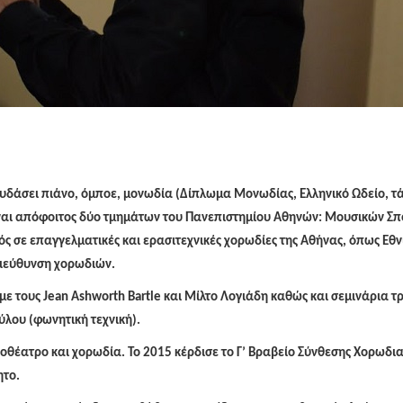
ουδάσει πιάνο, όμποε, μονωδία (Δίπλωμα Μονωδίας, Ελληνικό Ωδείο, τ
ναι απόφοιτος δύο τμημάτων του Πανεπιστημίου Αθηνών: Μουσικών Σπ
ς σε επαγγελματικές και ερασιτεχνικές χορωδίες της Αθήνας, όπως Εθν
 διεύθυνση χορωδιών.
ε τους Jean Ashworth Bartle και Μίλτο Λογιάδη καθώς και σεμινάρια 
ούλου (φωνητική τεχνική).
ροθέατρο και χορωδία. Το 2015 κέρδισε το Γ’ Βραβείο Σύνθεσης Χορωδι
ητο.