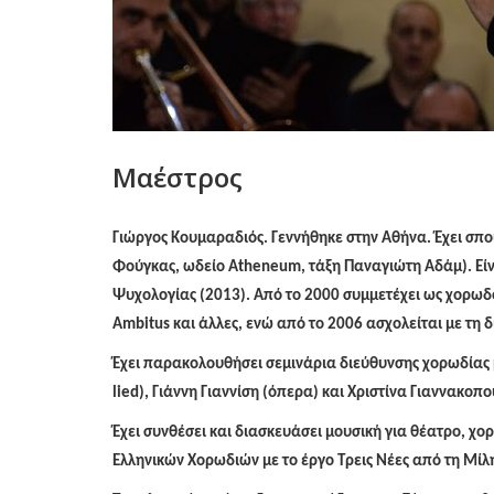
Μαέστρος
Γιώργος Κουμαραδιός. Γεννήθηκε στην Αθήνα. Έχει σπ
Φούγκας, ωδείο Atheneum, τάξη Παναγιώτη Αδάμ). Εί
Ψυχολογίας (2013). Από το 2000 συμμετέχει ως χορωδό
Ambitus και άλλες, ενώ από το 2006 ασχολείται με τη
Έχει παρακολουθήσει σεμινάρια διεύθυνσης χορωδίας μ
lied), Γιάννη Γιαννίση (όπερα) και Χριστίνα Γιαννακοπ
Έχει συνθέσει και διασκευάσει μουσική για θέατρο, χο
Ελληνικών Χορωδιών με το έργο Τρεις Νέες από τη Μίλ